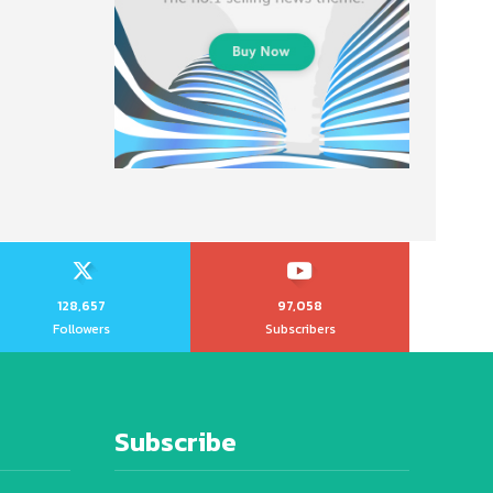
128,657
97,058
Followers
Subscribers
Subscribe