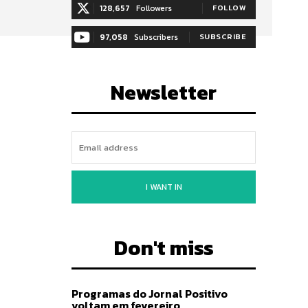
128,657
Followers
FOLLOW
97,058
Subscribers
SUBSCRIBE
Newsletter
I WANT IN
Don't miss
Programas do Jornal Positivo
voltam em fevereiro