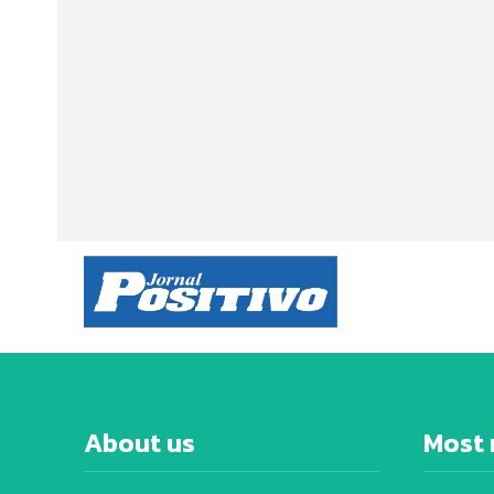
About us
Most 