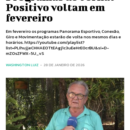
Positivo voltam em
fevereiro
Em fevereiro os programas Panorama Esportivo, Conexão,
Giro e Movimentação estarão de volta nos mesmos dias e
horários. https://youtube.com/playlist?
list=PLIhujjeCHHAEOTtEAgj1c3uEeHrE0crBU&si=D-
mZOsZFWX-5U_vS
WASHINGTON LUIZ
-
28 DE JANEIRO DE 2026