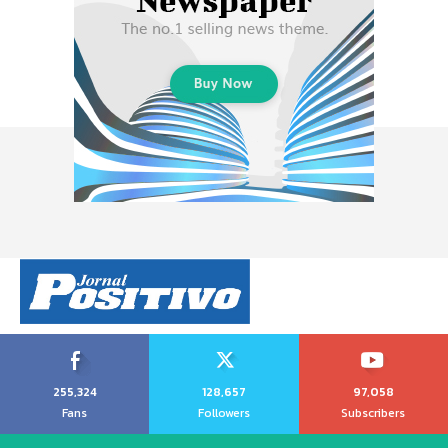
255,324
128,657
97,058
Fans
Followers
Subscribers