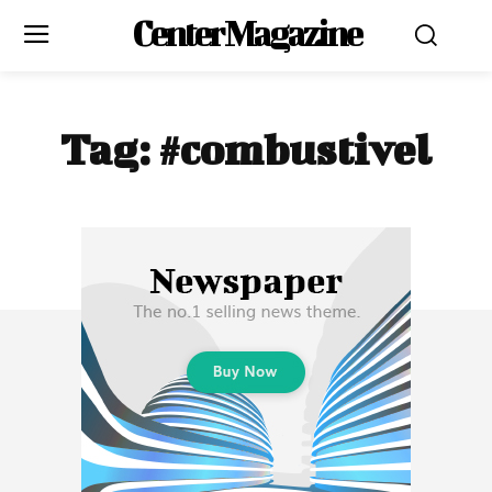
Center Magazine
Tag:
#combustivel