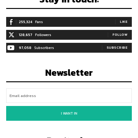
255,324
Fans
LIKE
128,657
Followers
FOLLOW
97,058
Subscribers
SUBSCRIBE
Newsletter
I WANT IN