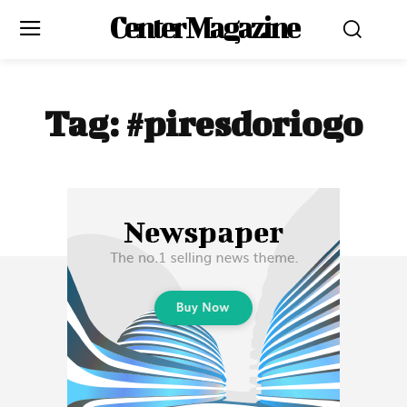
Center Magazine
Tag:
#piresdoriogo