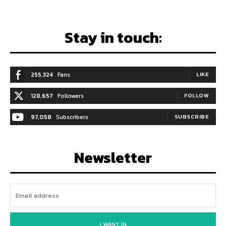
Stay in touch:
255,324
Fans
LIKE
128,657
Followers
FOLLOW
97,058
Subscribers
SUBSCRIBE
Newsletter
I WANT IN