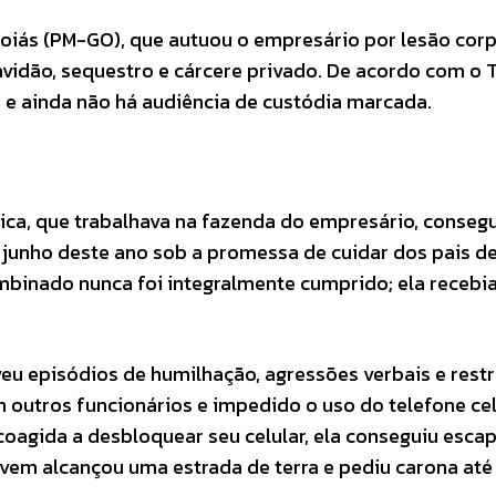
e Goiás (PM-GO), que autuou o empresário por lesão corp
ravidão, sequestro e cárcere privado. De acordo com o 
o, e ainda não há audiência de custódia marcada.
a, que trabalhava na fazenda do empresário, consegui
m junho deste ano sob a promessa de cuidar dos pais de
mbinado nunca foi integralmente cumprido; ela recebi
eu episódios de humilhação, agressões verbais e restr
m outros funcionários e impedido o uso do telefone cel
 coagida a desbloquear seu celular, ela conseguiu esca
ovem alcançou uma estrada de terra e pediu carona até