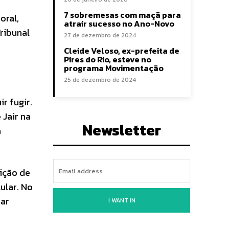
7 sobremesas com maçã para
oral,
atrair sucesso no Ano-Novo
Tribunal
27 de dezembro de 2024
Cleide Veloso, ex-prefeita de
Pires do Rio, esteve no
programa Movimentação
25 de dezembro de 2024
r fugir.
 Jair na
Newsletter
a
ição de
ular. No
par
I WANT IN