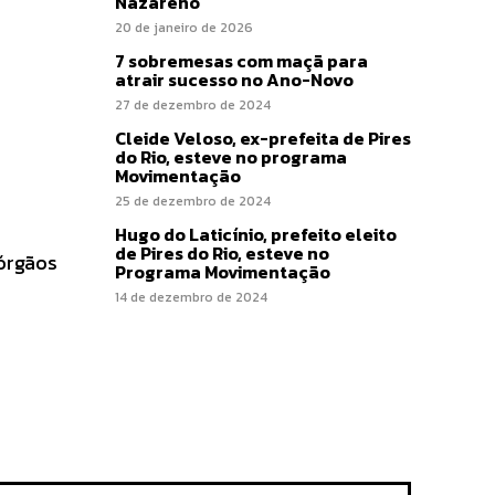
Nazareno
20 de janeiro de 2026
7 sobremesas com maçã para
atrair sucesso no Ano-Novo
27 de dezembro de 2024
Cleide Veloso, ex-prefeita de Pires
do Rio, esteve no programa
Movimentação
25 de dezembro de 2024
Hugo do Laticínio, prefeito eleito
de Pires do Rio, esteve no
órgãos
Programa Movimentação
14 de dezembro de 2024