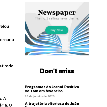
velou
ornar à
etirada
Don't miss
Programas do Jornal Positivo
voltam em fevereiro
28 de janeiro de 2026
u. A
A trajetória vitoriosa de João
ria. O