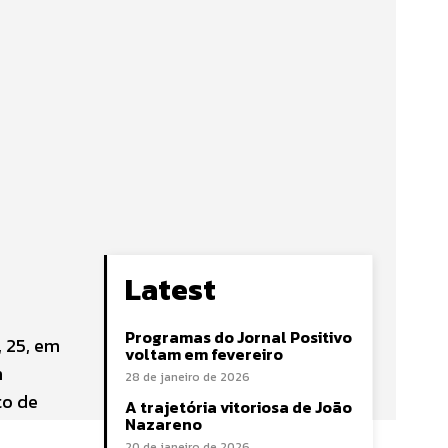
Latest
Programas do Jornal Positivo
, 25, em
voltam em fevereiro
m
28 de janeiro de 2026
to de
A trajetória vitoriosa de João
Nazareno
20 de janeiro de 2026