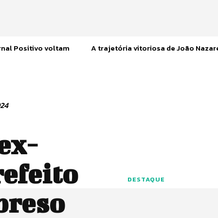
nal Positivo voltam
A trajetória vitoriosa de João Naza
024
ex-
refeito
DESTAQUE
preso