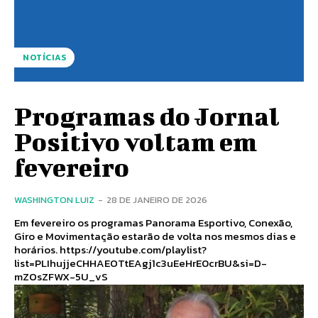
NOTÍCIAS
Programas do Jornal
Positivo voltam em
fevereiro
WASHINGTON LUIZ
-
28 DE JANEIRO DE 2026
Em fevereiro os programas Panorama Esportivo, Conexão,
Giro e Movimentação estarão de volta nos mesmos dias e
horários. https://youtube.com/playlist?
list=PLIhujjeCHHAEOTtEAgj1c3uEeHrE0crBU&si=D-
mZOsZFWX-5U_vS