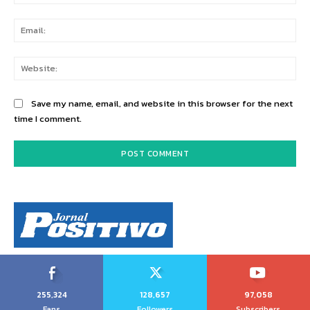
Ema
Web
Save my name, email, and website in this browser for the next
time I comment.
255,324
128,657
97,058
Fans
Followers
Subscribers