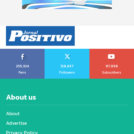
255,324
128,657
97,058
Fans
Followers
Subscribers
About us
About
Advertise
Privacy Policy