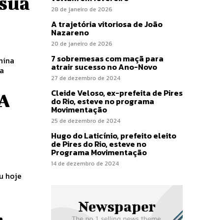
 sua
28 de janeiro de 2026
A trajetória vitoriosa de João
Nazareno
20 de janeiro de 2026
7 sobremesas com maçã para
atrair sucesso no Ano-Novo
ma
27 de dezembro de 2024
Cleide Veloso, ex-prefeita de Pires
UA
do Rio, esteve no programa
Movimentação
25 de dezembro de 2024
Hugo do Laticínio, prefeito eleito
de Pires do Rio, esteve no
Programa Movimentação
14 de dezembro de 2024