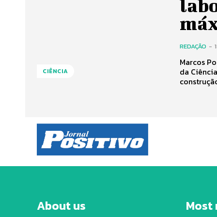
lab
máx
REDAÇÃO
-
Marcos Pont
da Ciência
CIÊNCIA
construção
About us
Most 