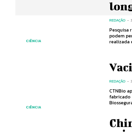
lon
REDAÇÃO
-
Pesquisa re
podem persis
realizada 
CIÊNCIA
Vac
REDAÇÃO
-
CTNBio aprov
fabricado pela em
Biossegur
CIÊNCIA
Chi