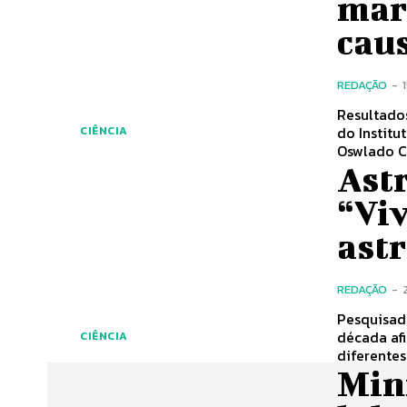
mar
cau
REDAÇÃO
-
Resultados 
do Instit
CIÊNCIA
Oswlado Cr
Astr
“Vi
ast
REDAÇÃO
-
Pesquisador
década af
CIÊNCIA
diferentes
Min