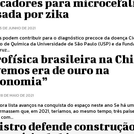
cadores para microcefal
sada por zika
15 DE JUNHO DE 2021
podem contribuir para o diagnóstico precoce da doença Cientistas
uto de Química da Universidade de São Paulo (USP) e da Fun
uz...
ofísica brasileira na Ch
vemos era de ouro na
ronomia”
28 DE MAIO DE 2021
a lista avanços na conquista do espaço neste ano Se há uma
irmassem que, em 2021, teríamos, ao mesmo tempo, três país
 com...
istro defende construção