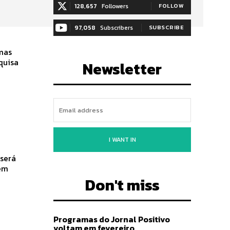
128,657
Followers
FOLLOW
97,058
Subscribers
SUBSCRIBE
Newsletter
I WANT IN
Don't miss
Programas do Jornal Positivo
voltam em fevereiro