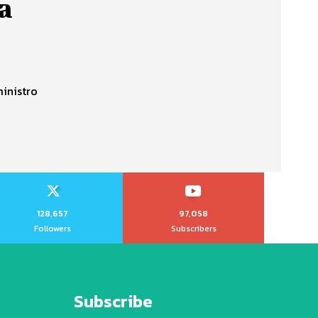
a
128,657
97,058
Followers
Subscribers
Subscribe