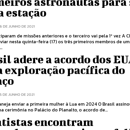
meiros astronautas para
a estação
16 DE JUNHO DE 2021
iparam de missões anteriores e o terceiro vai pela 1ª vez A China
viar nesta quinta-feira (17) os três primeiros membros de u
..
il adere a acordo dos E
 exploração pacífica do
aço
15 DE JUNHO DE 2021
a enviar a primeira mulher à Lua em 2024 O Brasil assinou hoje
ma cerimônia no Palácio do Planalto, o acordo de...
ntistas encontram