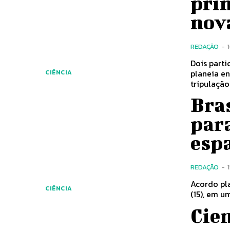
pri
nov
REDAÇÃO
-
Dois partic
planeia en
CIÊNCIA
tripulação.
Bras
para
esp
REDAÇÃO
-
Acordo planej
CIÊNCIA
(15), em u
Cie