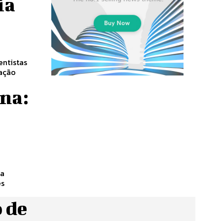
ia
dação
ina:
es
 de