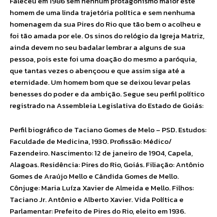
Faleceu em 1986 sem nenhum protagonismo maior este
homem de uma linda trajetória política e sem nenhuma
homenagem da sua Pires do Rio que tão bem o acolheu e
foi tão amada por ele. Os sinos do relógio da Igreja Matriz,
ainda devem no seu badalar lembrar a alguns de sua
pessoa, pois este foi uma doação do mesmo a paróquia,
que tantas vezes o abençoou e que assim siga até a
eternidade. Um homem bom que se deixou levar pelas
benesses do poder e da ambição. Segue seu perfil político
registrado na Assembleia Legislativa do Estado de Goiás:
Perfil biográfico de Taciano Gomes de Melo – PSD. Estudos:
Faculdade de Medicina, 1930. Profissão: Médico/
Fazendeiro. Nascimento: 12 de janeiro de 1904, Capela,
Alagoas. Residência: Pires do Rio, Goiás. Filiação: Antônio
Gomes de Araújo Mello e Cândida Gomes de Mello.
Cônjuge: Maria Luíza Xavier de Almeida e Mello. Filhos:
Taciano Jr. Antônio e Alberto Xavier. Vida Política e
Parlamentar: Prefeito de Pires do Rio, eleito em 1936.