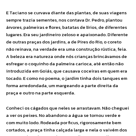
E Taciano se curvava diante das plantas, de suas viagens
sempre trazia sementes, nos contava Dr. Pedro, plantou
árvores, palmeiras e flores, batatas de lírios, de diferentes
lugares. Era seu jardineiro zeloso e apaixonado. Diferente
de outras praças dos jardins, a de Pires do Rio, o coreto
não reinava, na verdade era uma construção rústica, feia.
A beleza era natureza onde nós crianças brincávamos de
esfregar o coquinho da palmeira carioca, até então não
introduzida em Goiás, que causava coceiras em quem era
tocado. E como no poema, o jardim tinha dois tanques em
forma arredondada, um margeando a parte direita da
praça e outro na parte esquerda.
Conheci os cágados que neles se arrastavam. Não cheguei
a ver os peixes. No abandono a água se tornou verde e
com muito lodo. Rodeada por ficus, rigorosamente bem
cortados, a praça tinha calçada larga e nela o vaivém dos