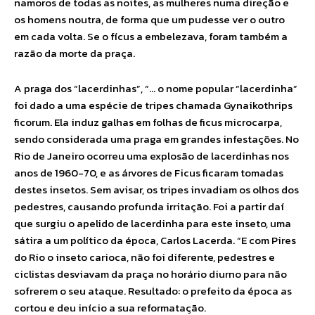
namoros de todas as noites, as mulheres numa direção e
os homens noutra, de forma que um pudesse ver o outro
em cada volta. Se o fícus a embelezava, foram também a
razão da morte da praça.
A praga dos “lacerdinhas”, “… o nome popular “lacerdinha”
foi dado a uma espécie de tripes chamada Gynaikothrips
ficorum. Ela induz galhas em folhas de ficus microcarpa,
sendo considerada uma praga em grandes infestações. No
Rio de Janeiro ocorreu uma explosão de lacerdinhas nos
anos de 1960-70, e as árvores de Ficus ficaram tomadas
destes insetos. Sem avisar, os tripes invadiam os olhos dos
pedestres, causando profunda irritação. Foi a partir daí
que surgiu o apelido de lacerdinha para este inseto, uma
sátira a um político da época, Carlos Lacerda. “E com Pires
do Rio o inseto carioca, não foi diferente, pedestres e
ciclistas desviavam da praça no horário diurno para não
sofrerem o seu ataque. Resultado: o prefeito da época as
cortou e deu início a sua reformatação.