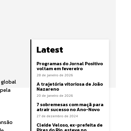
Latest
Programas do Jornal Positivo
voltam em fevereiro
28 de janeiro de 2026
 global
A trajetória vitoriosa de João
Nazareno
 pela
20 de janeiro de 2026
7 sobremesas com maçã para
atrair sucesso no Ano-Novo
27 de dezembro de 2024
pansão
Cleide Veloso, ex-prefeita de
de
Pires do Rio, esteve no