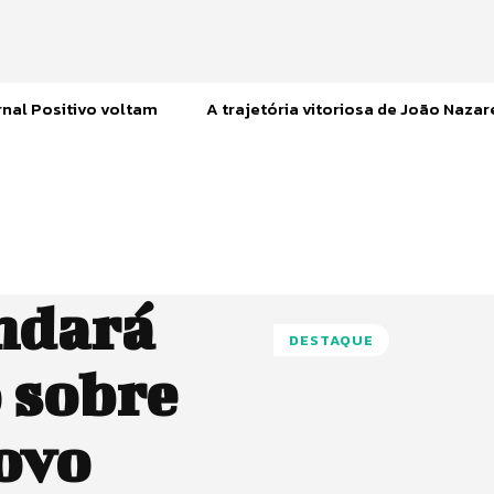
nal Positivo voltam
A trajetória vitoriosa de João Naza
ndará
DESTAQUE
o sobre
ovo