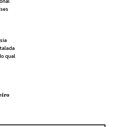
ional
íses
sia
talada
do qual
eiro