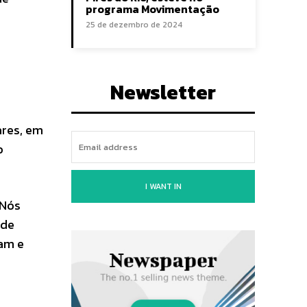
programa Movimentação
25 de dezembro de 2024
Newsletter
ares, em
o
I WANT IN
 Nós
 de
nam e