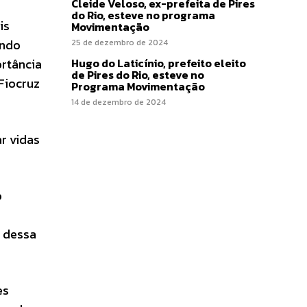
Cleide Veloso, ex-prefeita de Pires
do Rio, esteve no programa
is
Movimentação
endo
25 de dezembro de 2024
Hugo do Laticínio, prefeito eleito
ortância
de Pires do Rio, esteve no
Fiocruz
Programa Movimentação
14 de dezembro de 2024
ar vidas
o
 dessa
es