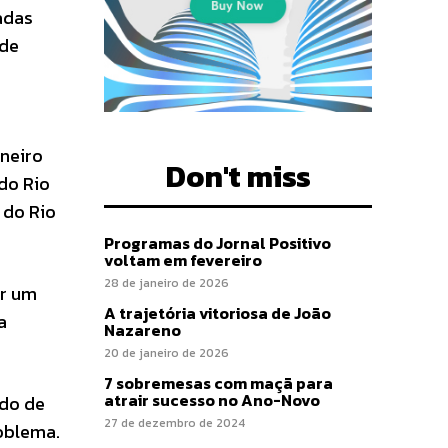
zadas
 de
aneiro
Don't miss
do Rio
 do Rio
Programas do Jornal Positivo
voltam em fevereiro
28 de janeiro de 2026
ar um
A trajetória vitoriosa de João
a
Nazareno
20 de janeiro de 2026
7 sobremesas com maçã para
atrair sucesso no Ano-Novo
ado de
27 de dezembro de 2024
roblema.