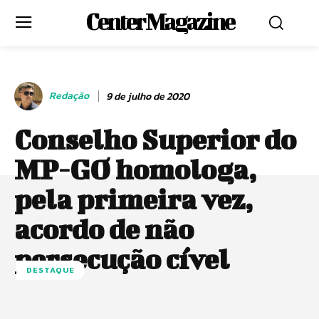
Center Magazine
Redação
9 de julho de 2020
Conselho Superior do
MP-GO homologa,
pela primeira vez,
acordo de não
persecução cível
DESTAQUE