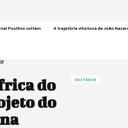
nal Positivo voltam
A trajetória vitoriosa de João Naza
12
frica do
DESTAQUE
ojeto do
ona