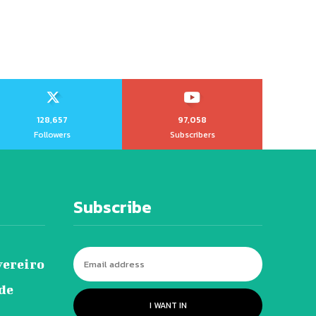
128,657
97,058
Followers
Subscribers
Subscribe
vereiro
 de
I WANT IN