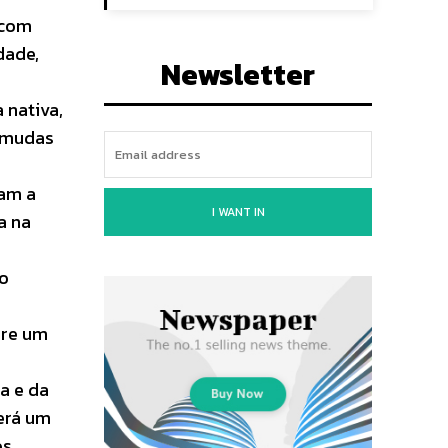
 com
dade,
Newsletter
 nativa,
e mudas
iam a
I WANT IN
a na
so
ire um
a e da
será um
os