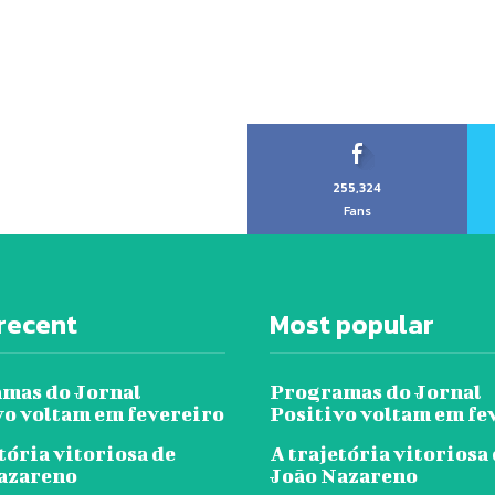
255,324
Fans
recent
Most popular
mas do Jornal
Programas do Jornal
vo voltam em fevereiro
Positivo voltam em fe
tória vitoriosa de
A trajetória vitoriosa
azareno
João Nazareno