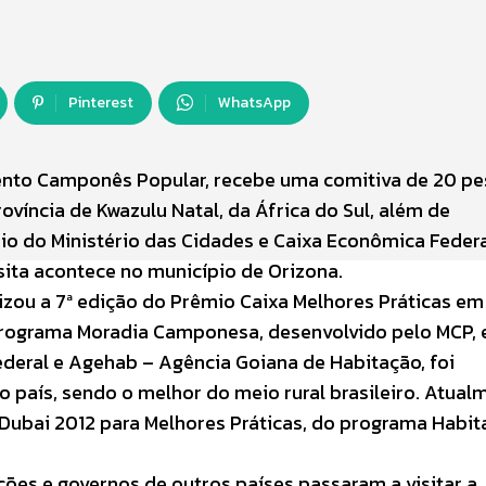
Pinterest
WhatsApp
ento Camponês Popular, recebe uma comitiva de 20 pe
víncia de Kwazulu Natal, da África do Sul, além de
io do Ministério das Cidades e Caixa Econômica Federa
ita acontece no município de Orizona.
izou a 7ª edição do Prêmio Caixa Melhores Práticas e
o programa Moradia Camponesa, desenvolvido pelo MCP,
deral e Agehab – Agência Goiana de Habitação, foi
 país, sendo o melhor do meio rural brasileiro. Atualm
 Dubai 2012 para Melhores Práticas, do programa Habit
ções e governos de outros países passaram a visitar a