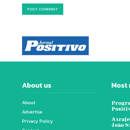
About us
Most 
About
Progra
Positi
Advertise
A traje
Privacy Policy
João N