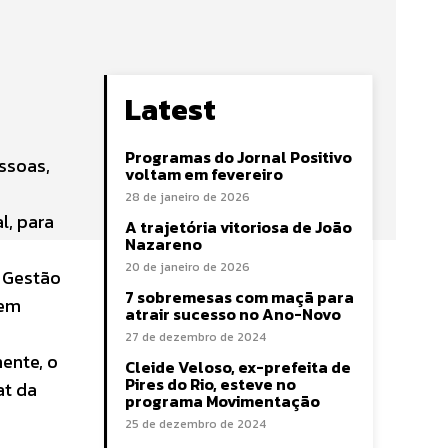
Latest
Programas do Jornal Positivo
ssoas,
voltam em fevereiro
28 de janeiro de 2026
l, para
A trajetória vitoriosa de João
Nazareno
20 de janeiro de 2026
m Gestão
7 sobremesas com maçã para
 em
atrair sucesso no Ano-Novo
27 de dezembro de 2024
ente, o
Cleide Veloso, ex-prefeita de
Pires do Rio, esteve no
at da
programa Movimentação
25 de dezembro de 2024