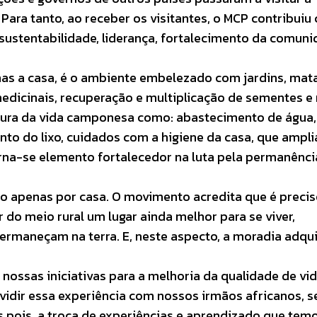
. Para tanto, ao receber os visitantes, o MCP contribuiu
sustentabilidade, liderança, fortalecimento da comuni
as a casa, é o ambiente embelezado com jardins, mata
medicinais, recuperação e multiplicação de sementes 
utura da vida camponesa como: abastecimento de água,
nto do lixo, cuidados com a higiene da casa, que ampl
rna-se elemento fortalecedor na luta pela permanênci
o apenas por casa. O movimento acredita que é preci
do meio rural um lugar ainda melhor para se viver,
ermaneçam na terra. E, neste aspecto, a moradia adqu
 nossas iniciativas para a melhoria da qualidade de vid
ividir essa experiência com nossos irmãos africanos, 
pois, a troca de experiências e aprendizado que tem