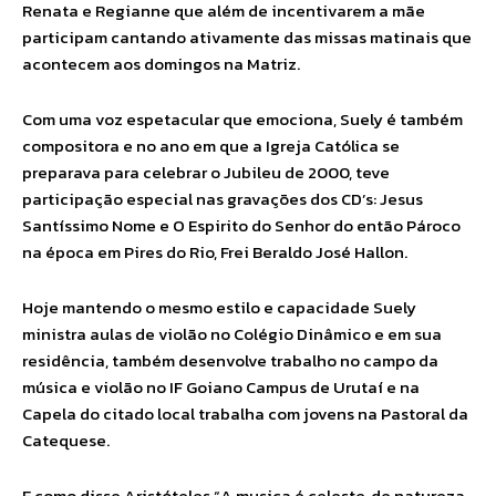
Renata e Regianne que além de incentivarem a mãe
participam cantando ativamente das missas matinais que
acontecem aos domingos na Matriz.
Com uma voz espetacular que emociona, Suely é também
compositora e no ano em que a Igreja Católica se
preparava para celebrar o Jubileu de 2000, teve
participação especial nas gravações dos CD’s: Jesus
Santíssimo Nome e O Espirito do Senhor do então Pároco
na época em Pires do Rio, Frei Beraldo José Hallon.
Hoje mantendo o mesmo estilo e capacidade Suely
ministra aulas de violão no Colégio Dinâmico e em sua
residência, também desenvolve trabalho no campo da
música e violão no IF Goiano Campus de Urutaí e na
Capela do citado local trabalha com jovens na Pastoral da
Catequese.
E como disse Aristóteles “A musica é celeste, de natureza