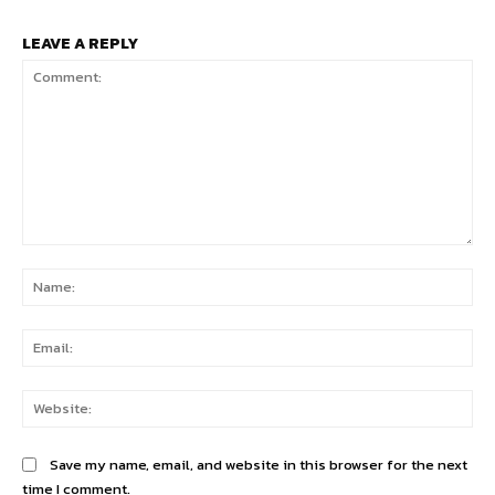
LEAVE A REPLY
Comment:
Na
Ema
Web
Save my name, email, and website in this browser for the next
time I comment.