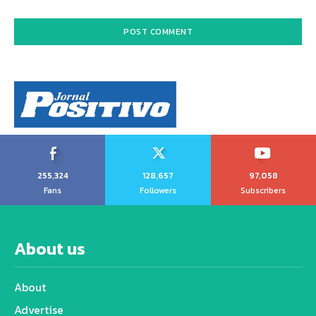
255,324
128,657
97,058
Fans
Followers
Subscribers
About us
About
Advertise