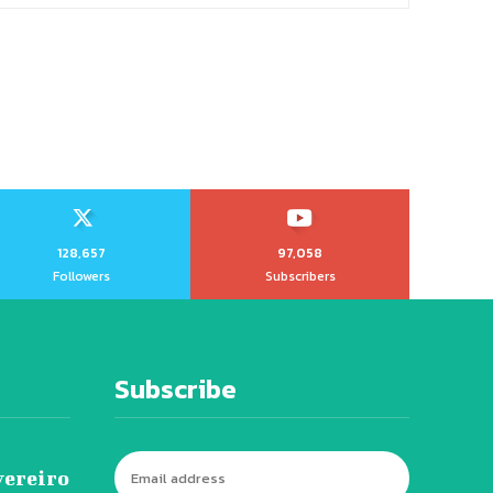
128,657
97,058
Followers
Subscribers
Subscribe
vereiro