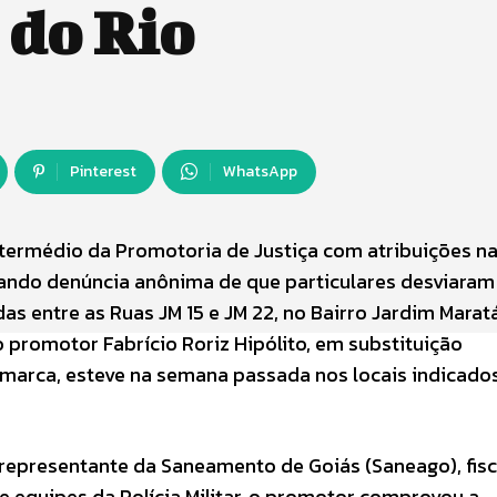
 do Rio
Pinterest
WhatsApp
intermédio da Promotoria de Justiça com atribuições n
rando denúncia anônima de que particulares desviaram
s entre as Ruas JM 15 e JM 22, no Bairro Jardim Maratá
 promotor Fabrício Roriz Hipólito, em substituição
omarca, esteve na semana passada nos locais indicados
epresentante da Saneamento de Goiás (Saneago), fisc
e equipes da Polícia Militar, o promotor comprovou a