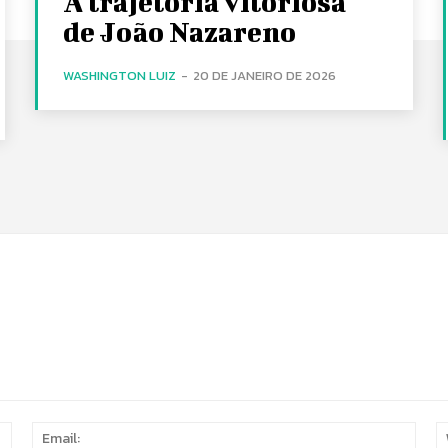
A trajetória vitoriosa
de João Nazareno
WASHINGTON LUIZ
-
20 DE JANEIRO DE 2026
Name:
Email