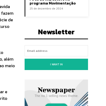
programa Movimentação
evida
25 de dezembro de 2024
s fazem
écie de
curso
Newsletter
to
co, além
I WANT IN
 ao meio
ar e
rito