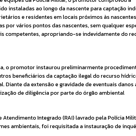
ido instaladas ao longo da nascente para captação ind
prietários e residentes em locais próximos às nascente
as por vários pontos das nascentes, sem qualquer esp
ais competentes, apropriando-se indevidamente do re
ia, o promotor instaurou preliminarmente procedimen
utros beneficiários da captação ilegal do recurso hídri
cal. Diante da extensão e gravidade de eventuais danos
lização de diligência por parte do órgão ambiental
e Atendimento Integrado (RAI) lavrado pela Polícia Milit
rimes ambientais, foi requisitada a instauração de inqué