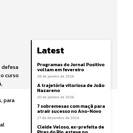
Latest
Programas do Jornal Positivo
a defesa
voltam em fevereiro
 o curso
28 de janeiro de 2026
,
A trajetória vitoriosa de João
Nazareno
20 de janeiro de 2026
, para
7 sobremesas com maçã para
atrair sucesso no Ano-Novo
27 de dezembro de 2024
al
Cleide Veloso, ex-prefeita de
Pires do Rio, esteve no