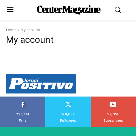
Center Magazine
Home
My account
My account
255,324
128,657
97,058
Fans
Followers
Subscribers