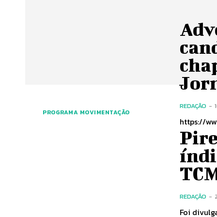
Adv
cand
chap
Jorn
REDAÇÃO
-
PROGRAMA MOVIMENTAÇÃO
https://w
Pire
índi
TCM
REDAÇÃO
-
Foi divul