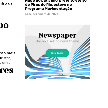
Hugo do Laticínio, prefeito eleito
entro da
de Pires do Rio, esteve no
Programa Movimentação
14 de dezembro de 2024
po
uistas,
 em...
res