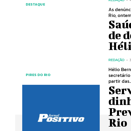
DESTAQUE
As denúnc
Rio, ontem
Saúd
de 
Hél
REDAÇÃO
-
Hélio Bern
secretário
PIRES DO RIO
partir das..
Serv
din
Prev
Rio