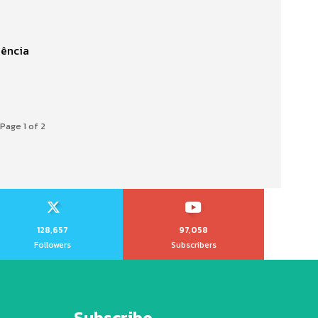
dência
Page 1 of 2
128,657
97,058
Followers
Subscribers
Subscribe