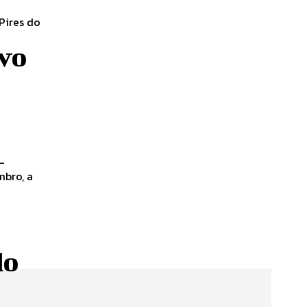
Pires do
lvo
-
mbro, a
do