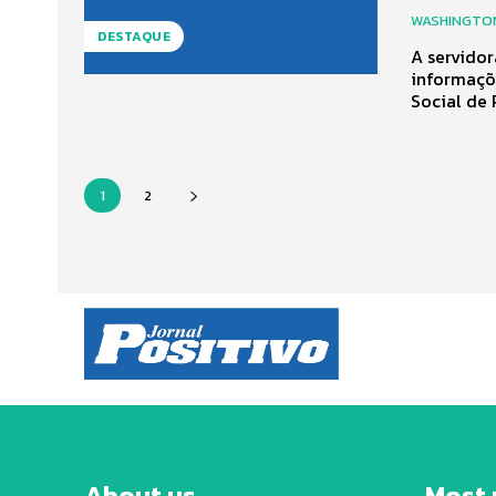
WASHINGTON
DESTAQUE
A servidor
informaçõe
Social de P
1
2
About us
Most 