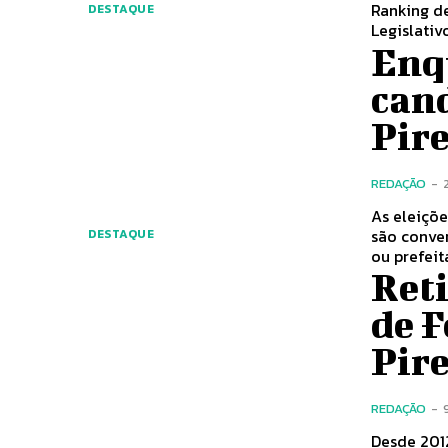
Ranking d
DESTAQUE
Legislativo
Enqu
cand
Pire
REDAÇÃO
-
As eleiçõe
são conve
DESTAQUE
ou prefeit
Ret
de F
Pire
REDAÇÃO
-
Desde 2012