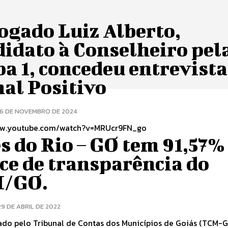
ogado Luiz Alberto,
idato à Conselheiro pel
a 1, concedeu entrevista
al Positivo
16 DE NOVEMBRO DE 2024
ww.youtube.com/watch?v=MRUcr9FN_go
s do Rio – GO tem 91,57
ce de transparência do
/GO.
29 DE ABRIL DE 2022
gado pelo Tribunal de Contas dos Municípios de Goiás (TCM-G