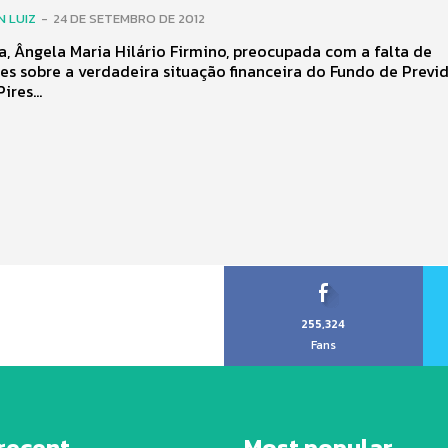
 LUIZ
-
24 DE SETEMBRO DE 2012
a, Ângela Maria Hilário Firmino, preocupada com a falta de
s sobre a verdadeira situação financeira do Fundo de Previ
ires...
255,324
Fans
recent
Most popular