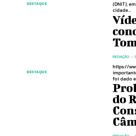
(DNIT), em
DESTAQUE
cidade...
Víde
conq
Tom
REDAÇÃO
-
https://www
importante
DESTAQUE
foi dado e
Pro
do 
Con
Câm
REDAÇÃO
-