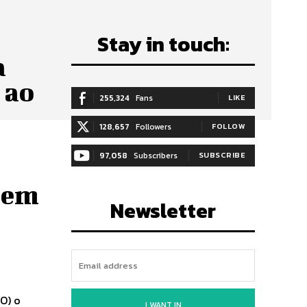
Stay in touch:
a
 ao
255,324
Fans
LIKE
128,657
Followers
FOLLOW
97,058
Subscribers
SUBSCRIBE
% em
Newsletter
O) o
I WANT IN