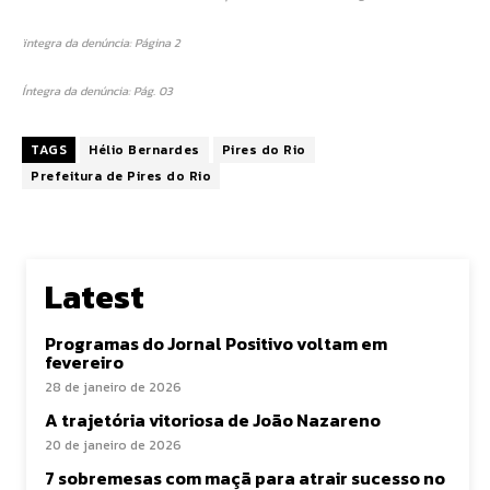
ïntegra da denúncia: Página 2
Íntegra da denúncia: Pág. 03
TAGS
Hélio Bernardes
Pires do Rio
Prefeitura de Pires do Rio
Latest
Programas do Jornal Positivo voltam em
fevereiro
28 de janeiro de 2026
A trajetória vitoriosa de João Nazareno
20 de janeiro de 2026
7 sobremesas com maçã para atrair sucesso no