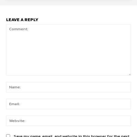
LEAVE A REPLY
Comment:
Na
Ema
Web
Save my name, email, and website in this browser for the next