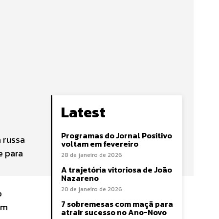
Latest
Programas do Jornal Positivo
a russa
voltam em fevereiro
e para
28 de janeiro de 2026
A trajetória vitoriosa de João
Nazareno
20 de janeiro de 2026
o
7 sobremesas com maçã para
um
atrair sucesso no Ano-Novo