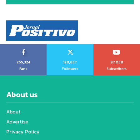
255,324
128,657
97,058
Fans
Followers
Subscribers
About us
About
Advertise
Privacy Policy