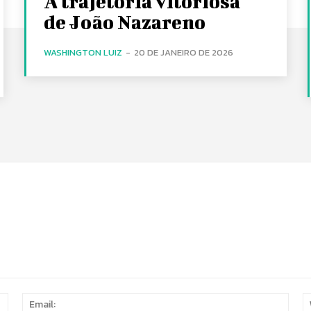
A trajetória vitoriosa
de João Nazareno
WASHINGTON LUIZ
-
20 DE JANEIRO DE 2026
Name:
Email