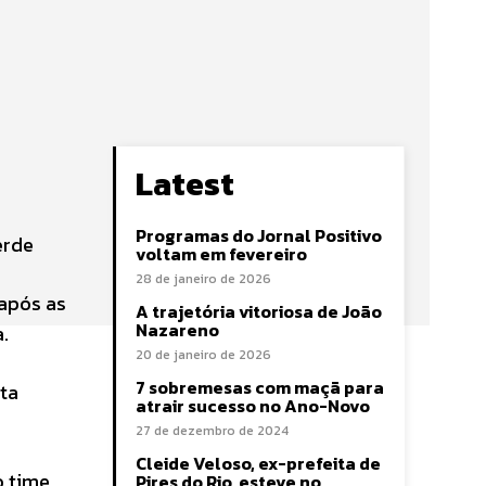
Latest
Programas do Jornal Positivo
erde
voltam em fevereiro
28 de janeiro de 2026
 após as
A trajetória vitoriosa de João
Nazareno
.
20 de janeiro de 2026
7 sobremesas com maçã para
sta
atrair sucesso no Ano-Novo
27 de dezembro de 2024
Cleide Veloso, ex-prefeita de
o time
Pires do Rio, esteve no