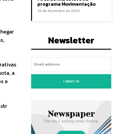
programa Movimentação
25 de dezembro de 2024
chegar
Newsletter
s,
rativas
ota, a
os e
I WANT IN
 do