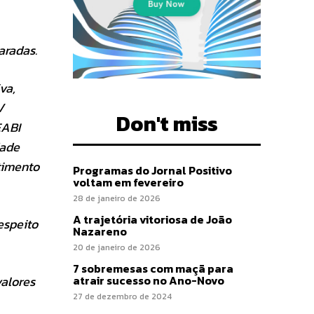
aradas.
va,
/
Don't miss
EABI
dade
timento
Programas do Jornal Positivo
voltam em fevereiro
28 de janeiro de 2026
A trajetória vitoriosa de João
espeito
Nazareno
20 de janeiro de 2026
7 sobremesas com maçã para
atrair sucesso no Ano-Novo
valores
27 de dezembro de 2024