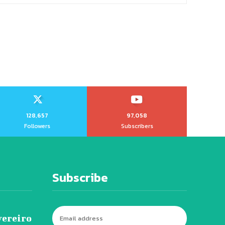
128,657
97,058
Followers
Subscribers
Subscribe
vereiro