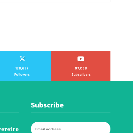
128,657
97,058
Followers
Subscribers
Subscribe
vereiro