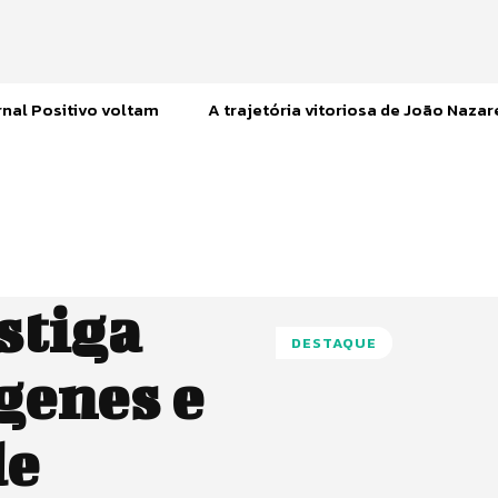
nal Positivo voltam
A trajetória vitoriosa de João Naza
stiga
DESTAQUE
genes e
de