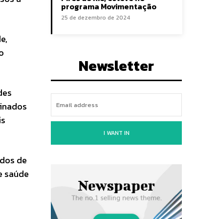
programa Movimentação
25 de dezembro de 2024
e,
o
Newsletter
des
minados
is
I WANT IN
idos de
de saúde