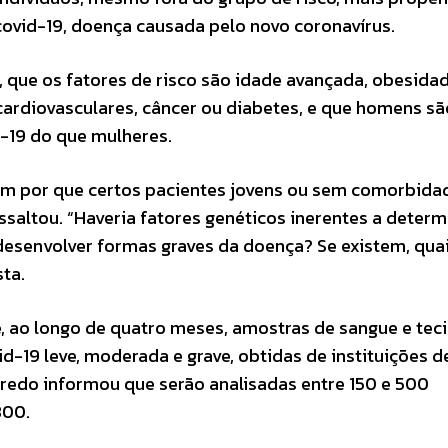
covid-19, doença causada pelo novo coronavírus.
, que os fatores de risco são idade avançada, obesidad
ardiovasculares, câncer ou diabetes, e que homens sã
-19 do que mulheres.
cam por que certos pacientes jovens ou sem comorbida
ssaltou. “Haveria fatores genéticos inerentes a deter
desenvolver formas graves da doença? Se existem, qua
sta.
, ao longo de quatro meses, amostras de sangue e tec
d-19 leve, moderada e grave, obtidas de instituições 
iredo informou que serão analisadas entre 150 e 500
800.