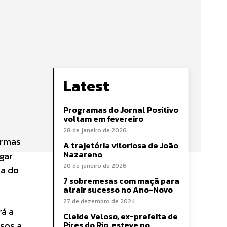
Latest
Programas do Jornal Positivo
voltam em fevereiro
28 de janeiro de 2026
ormas
A trajetória vitoriosa de João
Nazareno
gar
20 de janeiro de 2026
sa do
7 sobremesas com maçã para
atrair sucesso no Ano-Novo
27 de dezembro de 2024
rá a
Cleide Veloso, ex-prefeita de
nsos a
Pires do Rio, esteve no