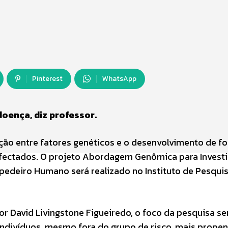
Pinterest
WhatsApp
oença, diz professor.
lação entre fatores genéticos e o desenvolvimento de f
nfectados. O projeto Abordagem Genômica para Investi
pedeiro Humano será realizado no Instituto de Pesqui
r David Livingstone Figueiredo, o foco da pesquisa se
indivíduos, mesmo fora do grupo de risco, mais prope