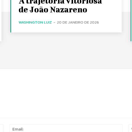
A trajetória vitoriosa
de João Nazareno
WASHINGTON LUIZ
-
20 DE JANEIRO DE 2026
Name:
Email