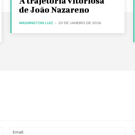
A trajetória vitoriosa
de João Nazareno
WASHINGTON LUIZ
-
20 DE JANEIRO DE 2026
Name:
Email