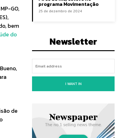
programa Movimentação
o MP-GO,
25 de dezembro de 2024
ES),
ado, bem
aúde do
Newsletter
 Bueno,
ara
I WANT IN
isão de
do