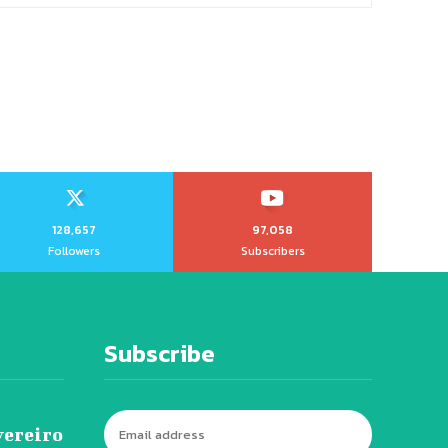
128,657
97,058
Followers
Subscribers
Subscribe
vereiro