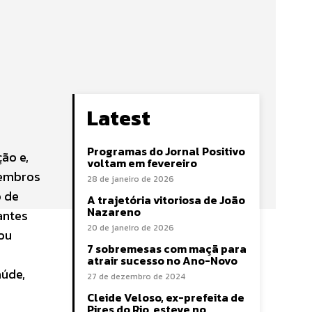
Latest
Programas do Jornal Positivo
ão e,
voltam em fevereiro
membros
28 de janeiro de 2026
o de
A trajetória vitoriosa de João
Nazareno
antes
20 de janeiro de 2026
ou
7 sobremesas com maçã para
atrair sucesso no Ano-Novo
aúde,
27 de dezembro de 2024
Cleide Veloso, ex-prefeita de
Pires do Rio, esteve no