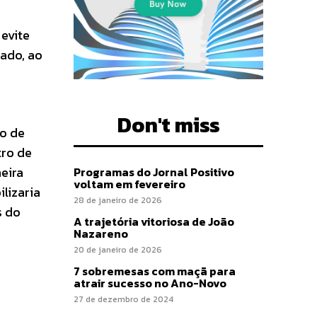
 evite
nado, ao
Don't miss
o de
tro de
eira
Programas do Jornal Positivo
voltam em fevereiro
lizaria
28 de janeiro de 2026
s do
A trajetória vitoriosa de João
Nazareno
20 de janeiro de 2026
7 sobremesas com maçã para
atrair sucesso no Ano-Novo
27 de dezembro de 2024