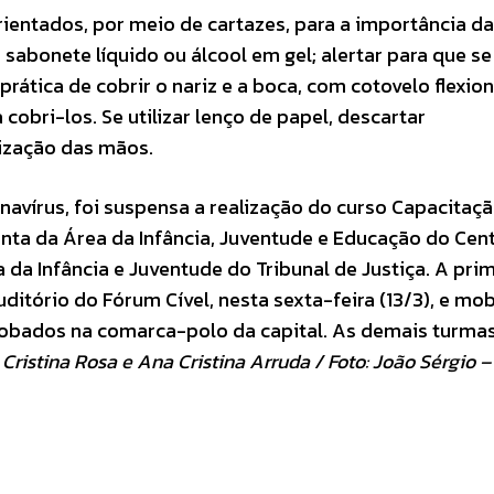
ntados, por meio de cartazes, para a importância da
abonete líquido ou álcool em gel; alertar para que se
prática de cobrir o nariz e a boca, com cotovelo flexio
 cobri-los. Se utilizar lenço de papel, descartar
nização das mãos.
írus, foi suspensa a realização do curso Capacitaçã
ta da Área da Infância, Juventude e Educação do Cen
a Infância e Juventude do Tribunal de Justiça. A prim
itório do Fórum Cível, nesta sexta-feira (13/3), e mobi
globados na comarca-polo da capital. As demais turma
 Cristina Rosa e Ana Cristina Arruda / Foto: João Sérgio –