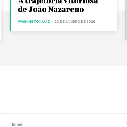
A trajetória vitoriosa
de João Nazareno
WASHINGTON LUIZ
-
20 DE JANEIRO DE 2026
Name:
Email