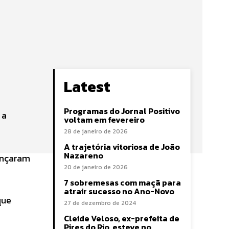
Latest
Programas do Jornal Positivo
 a
voltam em fevereiro
28 de janeiro de 2026
A trajetória vitoriosa de João
Nazareno
ançaram
20 de janeiro de 2026
7 sobremesas com maçã para
atrair sucesso no Ano-Novo
que
27 de dezembro de 2024
Cleide Veloso, ex-prefeita de
Pires do Rio, esteve no