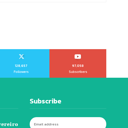
128,657
97,058
Followers
Subscribers
Subscribe
vereiro