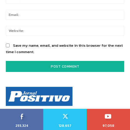
Ema
Web
Save my name, email, and website in this browser for the next
time I comment.
255,324
128,657
97,058