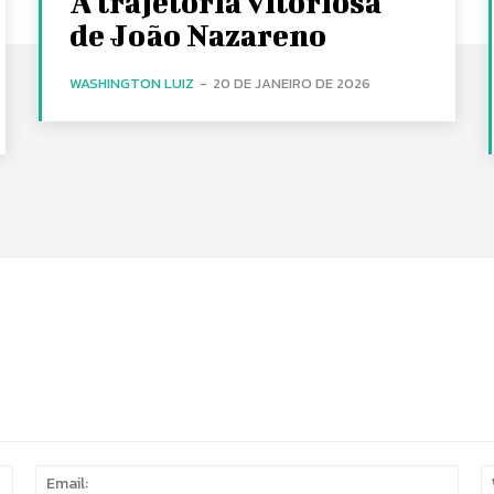
A trajetória vitoriosa
de João Nazareno
WASHINGTON LUIZ
-
20 DE JANEIRO DE 2026
Name:
Email