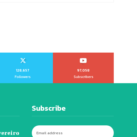
128,657
97,058
Followers
Subscribers
Subscribe
vereiro