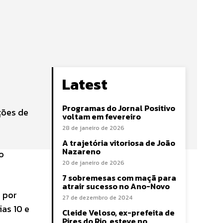
Latest
Programas do Jornal Positivo
ções de
voltam em fevereiro
28 de janeiro de 2026
e
A trajetória vitoriosa de João
Nazareno
o
20 de janeiro de 2026
7 sobremesas com maçã para
atrair sucesso no Ano-Novo
 por
27 de dezembro de 2024
ias 10 e
Cleide Veloso, ex-prefeita de
Pires do Rio, esteve no