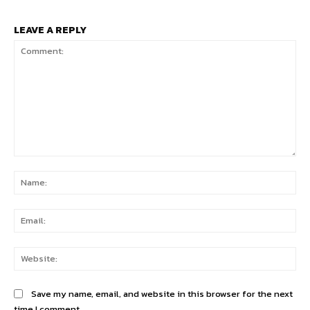
LEAVE A REPLY
Comment:
Na
Ema
Web
Save my name, email, and website in this browser for the next
time I comment.