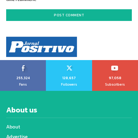
255,324
128,657
97,058
Fans
Followers
Subscribers
About us
About
Advertise