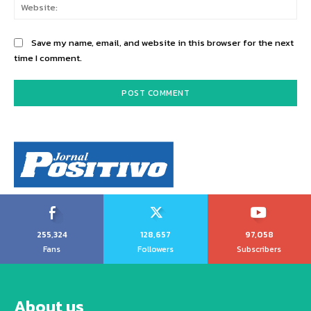
Web
Save my name, email, and website in this browser for the next
time I comment.
255,324
128,657
97,058
Fans
Followers
Subscribers
About us