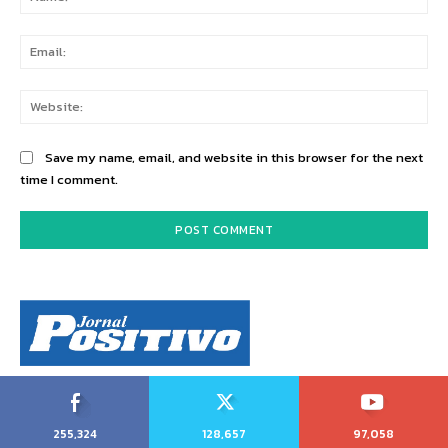
Ema
Web
Save my name, email, and website in this browser for the next
time I comment.
255,324
128,657
97,058