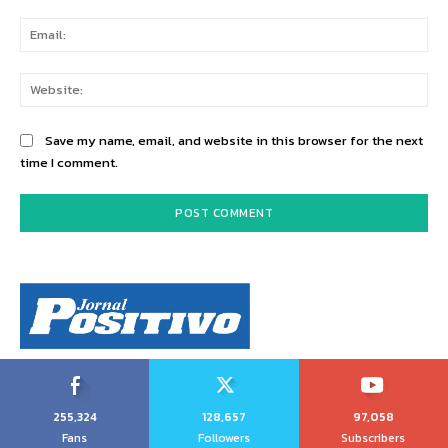
Ema
Web
Save my name, email, and website in this browser for the next
time I comment.
255,324
128,657
97,058
Fans
Followers
Subscribers