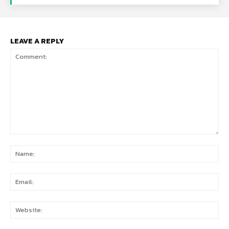
LEAVE A REPLY
Comment:
Na
Ema
Web