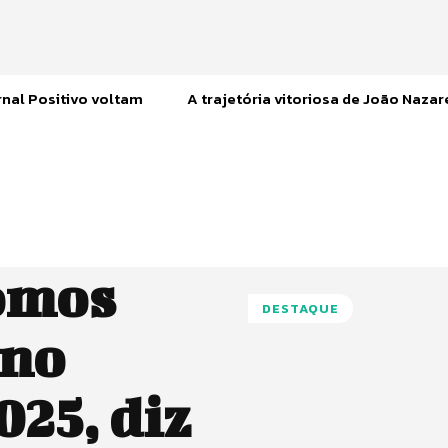
nal Positivo voltam
A trajetória vitoriosa de João Naza
omos
DESTAQUE
 no
025, diz