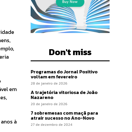
sidade
mens,
emplo,
Don't miss
eria
Programas do Jornal Positivo
voltam em fevereiro
o
28 de janeiro de 2026
ável em
A trajetória vitoriosa de João
es,
Nazareno
20 de janeiro de 2026
7 sobremesas com maçã para
atrair sucesso no Ano-Novo
 anos à
27 de dezembro de 2024