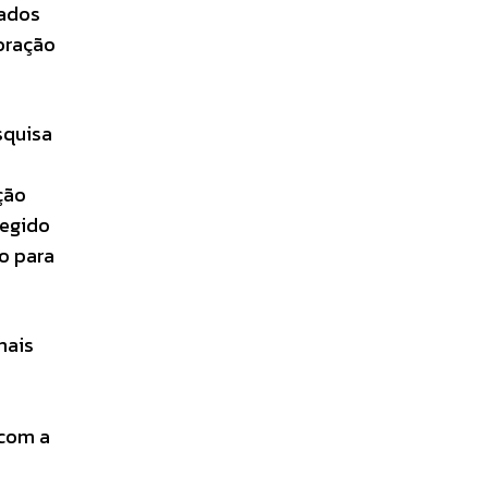
eados
oração
squisa
ção
tegido
o para
mais
 com a