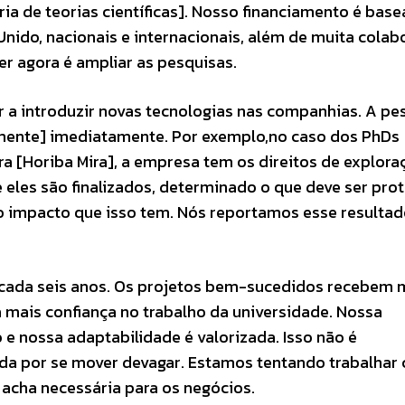
ia de teorias científicas]. Nosso financiamento é bas
nido, nacionais e internacionais, além de muita colab
er agora é ampliar as pesquisas.
 a introduzir novas tecnologias nas companhias. A pe
mente] imediatamente. Por exemplo,no caso dos PhDs
 [Horiba Mira], a empresa tem os direitos de explora
 eles são finalizados, determinado o que deve ser pro
 o impacto que isso tem. Nós reportamos esse resultad
 cada seis anos. Os projetos bem-sucedidos recebem 
a mais confiança no trabalho da universidade. Nossa
o e nossa adaptabilidade é valorizada. Isso não é
cida por se mover devagar. Estamos tentando trabalhar
 acha necessária para os negócios.