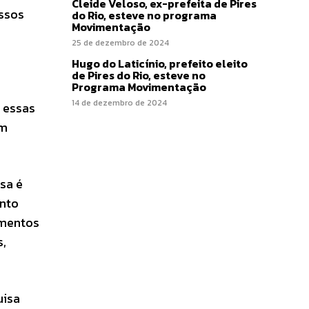
Cleide Veloso, ex-prefeita de Pires
essos
do Rio, esteve no programa
Movimentação
25 de dezembro de 2024
Hugo do Laticínio, prefeito eleito
de Pires do Rio, esteve no
Programa Movimentação
14 de dezembro de 2024
 essas
ém
sa é
ento
imentos
s,
uisa