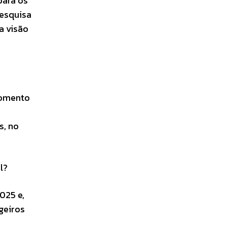
para os
pesquisa
a visão
momento
s, no
al?
025 e,
geiros