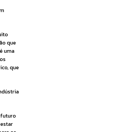
em
uito
tão que
 é uma
nos
ico, que
ndústria
 futuro
 estar