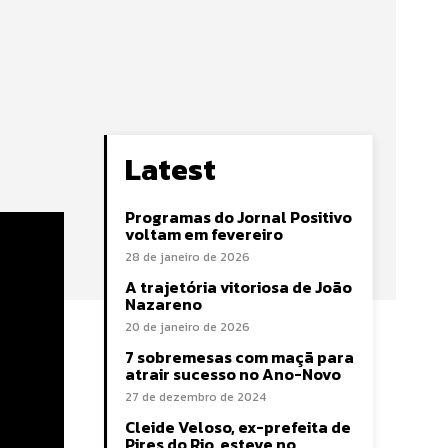
Latest
Programas do Jornal Positivo
voltam em fevereiro
28 de janeiro de 2026
A trajetória vitoriosa de João
Nazareno
20 de janeiro de 2026
7 sobremesas com maçã para
atrair sucesso no Ano-Novo
27 de dezembro de 2024
Cleide Veloso, ex-prefeita de
Pires do Rio, esteve no