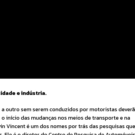
idade e indústria.
o a outro sem serem conduzidos por motoristas deverã
 o início das mudanças nos meios de transporte e na
vin Vincent é um dos nomes por trás das pesquisas qu
s. Ele é o diretor do Centro de Pesquisa de Automóvei