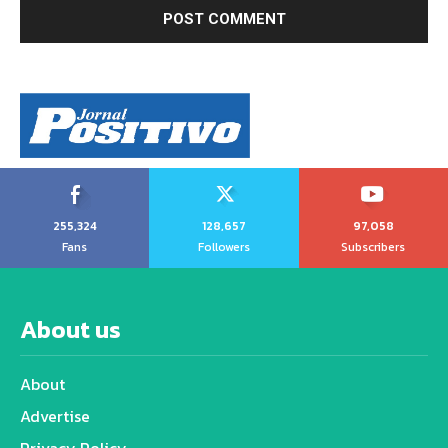
255,324
128,657
97,058
Fans
Followers
Subscribers
About us
About
Advertise