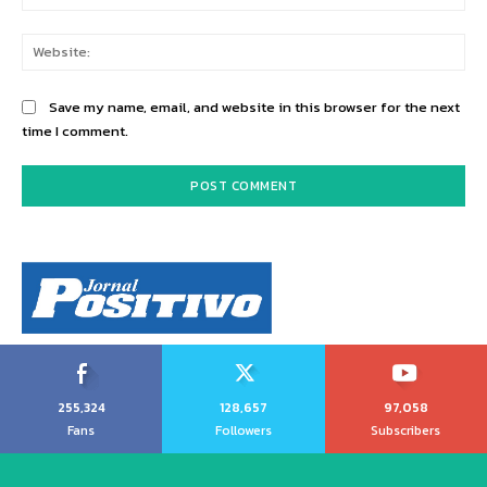
Web
Save my name, email, and website in this browser for the next
time I comment.
255,324
128,657
97,058
Fans
Followers
Subscribers