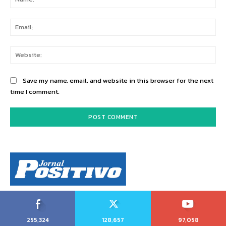
Ema
Web
Save my name, email, and website in this browser for the next
time I comment.
255,324
128,657
97,058