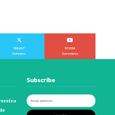
128,657
97,058
Followers
Subscribers
Subscribe
vereiro
 de