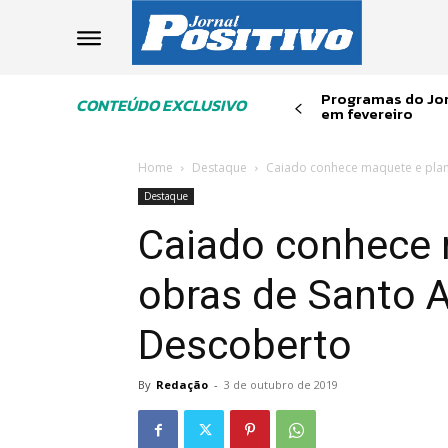
Programas do Jor
CONTEÚDO EXCLUSIVO
em fevereiro
Home
Destaque
Caiado conhece maquete e plan
Destaque
Caiado conhece 
obras de Santo 
Descoberto
By
Redação
-
3 de outubro de 2019