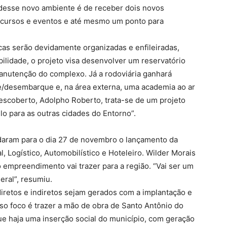
desse novo ambiente é de receber dois novos
e cursos e eventos e até mesmo um ponto para
racas serão devidamente organizadas e enfileiradas,
ilidade, o projeto visa desenvolver um reservatório
manutenção do complexo. Já a rodoviária ganhará
/desembarque e, na área externa, uma academia ao ar
Descoberto, Adolpho Roberto, trata-se de um projeto
o para as outras cidades do Entorno”.
daram para o dia 27 de novembro o lançamento da
l, Logístico, Automobilístico e Hoteleiro. Wilder Morais
 empreendimento vai trazer para a região. “Vai ser um
eral”, resumiu.
iretos e indiretos sejam gerados com a implantação e
sso foco é trazer a mão de obra de Santo Antônio do
 que haja uma inserção social do município, com geração