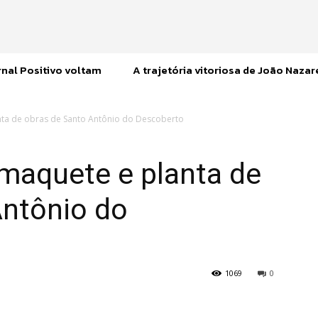
nal Positivo voltam
A trajetória vitoriosa de João Naza
ta de obras de Santo Antônio do Descoberto
maquete e planta de
Antônio do
1069
0