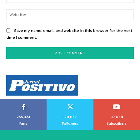
Web
Save my name, email, and website in this browser for the next
time I comment.
255,324
128,657
97,058
Fans
Followers
Subscribers