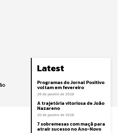
Latest
Programas do Jornal Positivo
rão
voltam em fevereiro
28 de janeiro de 2026
A trajetória vitoriosa de João
Nazareno
20 de janeiro de 2026
7 sobremesas com maçã para
atrair sucesso no Ano-Novo