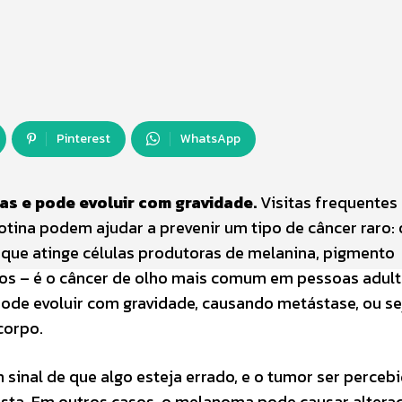
Pinterest
WhatsApp
s e pode evoluir com gravidade.
Visitas frequentes
otina podem ajudar a prevenir um tipo de câncer raro:
 que atinge células produtoras de melanina, pigmento
hos – é o câncer de olho mais comum em pessoas adult
ode evoluir com gravidade, causando metástase, ou se
corpo.
inal de que algo esteja errado, e o tumor ser perceb
ista. Em outros casos, o melanoma pode causar altera