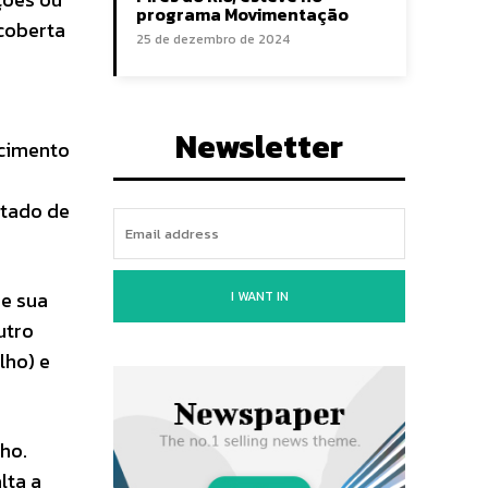
programa Movimentação
coberta
25 de dezembro de 2024
Newsletter
ecimento
ntado de
 e sua
I WANT IN
utro
lho) e
ho.
lta a