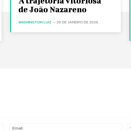
A trajetória vitoriosa
de João Nazareno
WASHINGTON LUIZ
-
20 DE JANEIRO DE 2026
Name:
Email