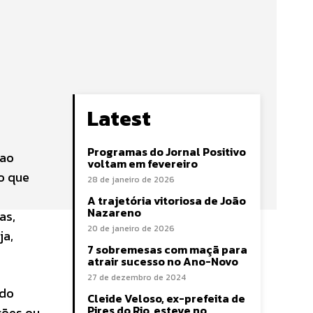
Latest
Programas do Jornal Positivo
 ao
voltam em fevereiro
 o que
28 de janeiro de 2026
A trajetória vitoriosa de João
Nazareno
as,
20 de janeiro de 2026
ja,
7 sobremesas com maçã para
atrair sucesso no Ano-Novo
27 de dezembro de 2024
ido
Cleide Veloso, ex-prefeita de
Pires do Rio, esteve no
ções ou