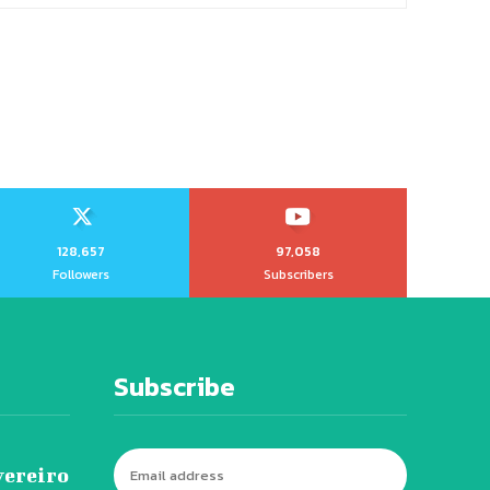
128,657
97,058
Followers
Subscribers
Subscribe
vereiro