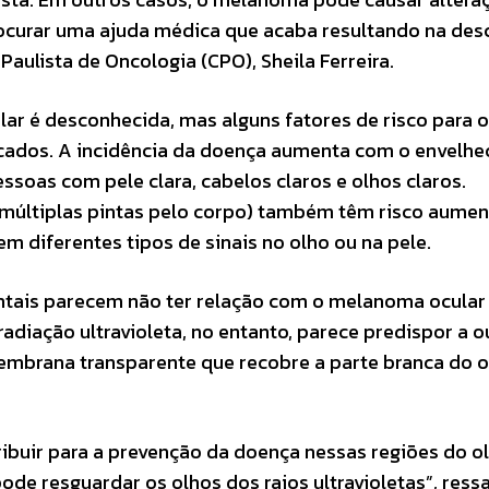
rocurar uma ajuda médica que acaba resultando na des
aulista de Oncologia (CPO), Sheila Ferreira.
r é desconhecida, mas alguns fatores de risco para o
icados. A incidência da doença aumenta com o envelh
oas com pele clara, cabelos claros e olhos claros.
(múltiplas pintas pelo corpo) também têm risco aume
diferentes tipos de sinais no olho ou na pele.
ntais parecem não ter relação com o melanoma ocular
adiação ultravioleta, no entanto, parece predispor a o
embrana transparente que recobre a parte branca do o
ribuir para a prevenção da doença nessas regiões do ol
e resguardar os olhos dos raios ultravioletas”, ressa