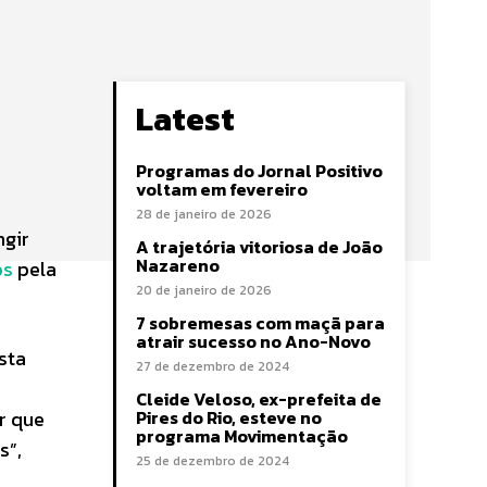
Latest
Programas do Jornal Positivo
voltam em fevereiro
28 de janeiro de 2026
ngir
A trajetória vitoriosa de João
Nazareno
os
pela
20 de janeiro de 2026
7 sobremesas com maçã para
atrair sucesso no Ano-Novo
sta
27 de dezembro de 2024
Cleide Veloso, ex-prefeita de
r que
Pires do Rio, esteve no
programa Movimentação
s”,
25 de dezembro de 2024