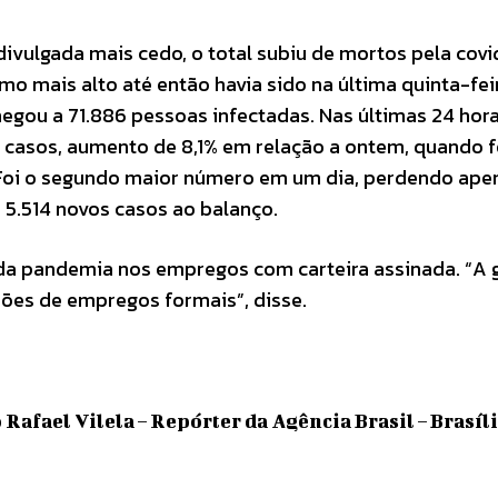
ivulgada mais cedo, o total subiu de mortos pela covi
mo mais alto até então havia sido na última quinta-feir
hegou a 71.886 pessoas infectadas. Nas últimas 24 hor
5 casos, aumento de 8,1% em relação a ontem, quando 
 Foi o segundo maior número em um dia, perdendo ape
 5.514 novos casos ao balanço.
da pandemia nos empregos com carteira assinada. “A 
hões de empregos formais”, disse.
Rafael Vilela – Repórter da Agência Brasil – Brasíl