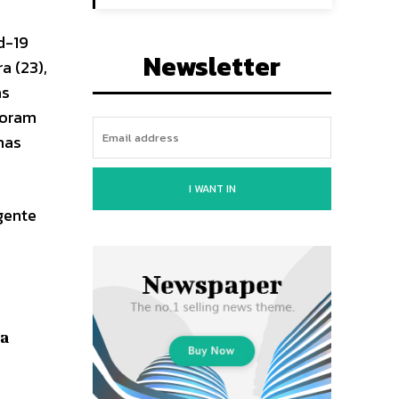
d-19
Newsletter
a (23),
as
foram
nas
I WANT IN
gente
ia