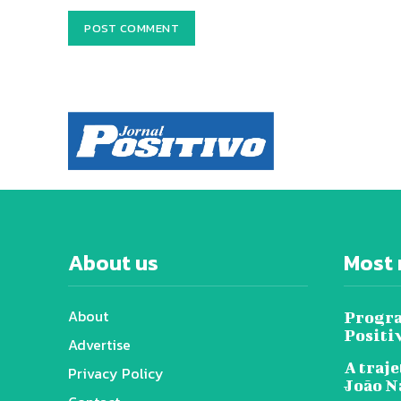
About us
Most 
About
Progra
Positi
Advertise
A traje
Privacy Policy
João N