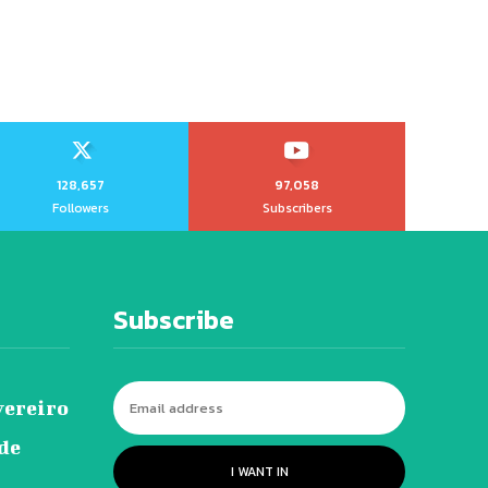
128,657
97,058
Followers
Subscribers
Subscribe
vereiro
 de
I WANT IN