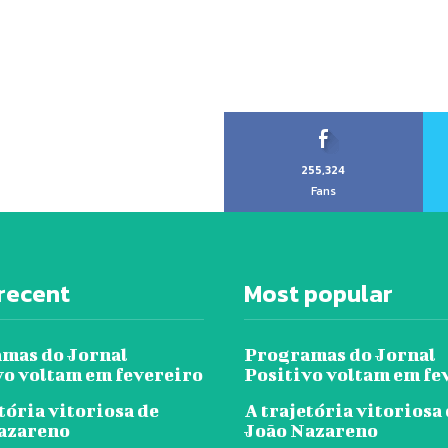
255,324
Fans
recent
Most popular
mas do Jornal
Programas do Jornal
vo voltam em fevereiro
Positivo voltam em fe
tória vitoriosa de
A trajetória vitoriosa
azareno
João Nazareno