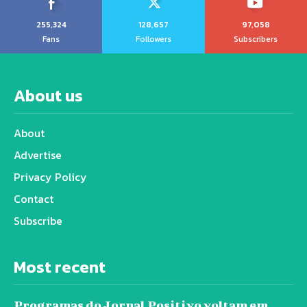
255,324
128,657
97,058
Fans
Followers
Subscribers
About us
About
Advertise
Privacy Policy
Contact
Subscribe
Most recent
Programas do Jornal Positivo voltam em