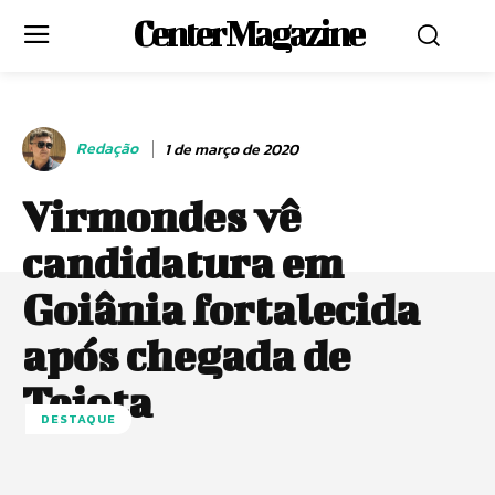
Center Magazine
Redação
1 de março de 2020
Virmondes vê
candidatura em
Goiânia fortalecida
após chegada de
Tejota
DESTAQUE