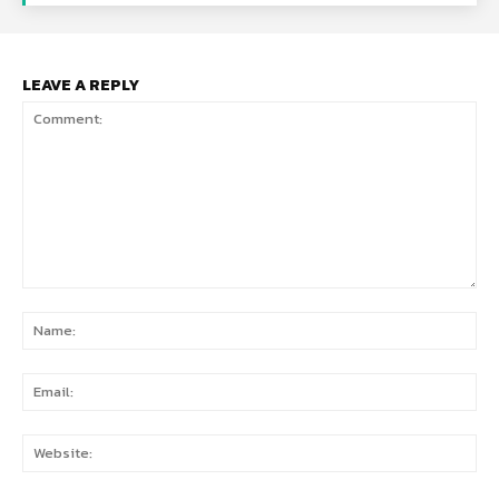
LEAVE A REPLY
Comment:
Na
Ema
Web