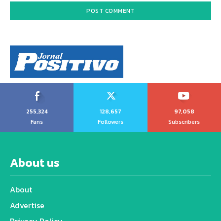
255,324
128,657
97,058
Fans
Followers
Subscribers
About us
About
Advertise
Privacy Policy