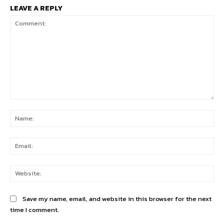
LEAVE A REPLY
Comment:
Na
Ema
Web
Save my name, email, and website in this browser for the next
time I comment.