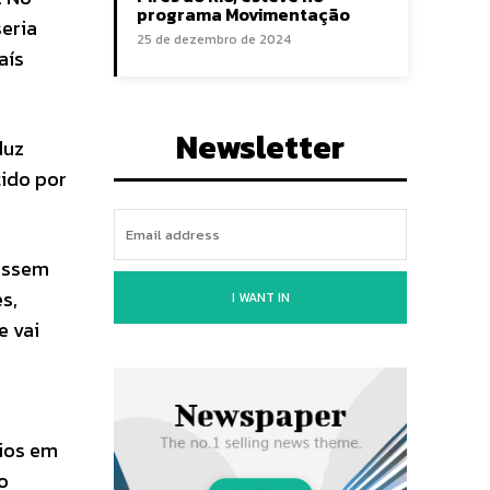
programa Movimentação
seria
25 de dezembro de 2024
aís
Newsletter
duz
tido por
essem
s,
I WANT IN
e vai
rios em
io