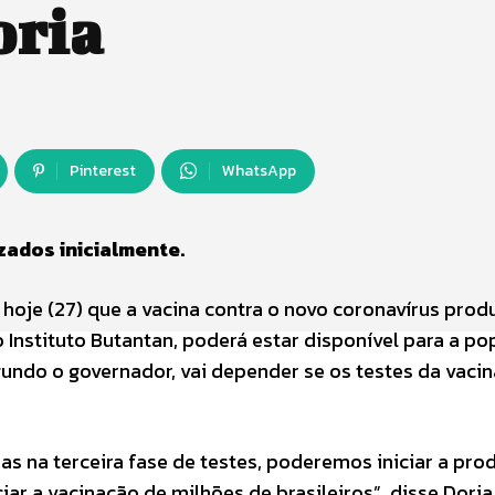
oria
Pinterest
WhatsApp
zados inicialmente.
 hoje (27) que a vacina contra o novo coronavírus prod
 Instituto Butantan, poderá estar disponível para a p
 segundo o governador, vai depender se os testes da vaci
ias na terceira fase de testes, poderemos iniciar a pr
r a vacinação de milhões de brasileiros”, disse Doria