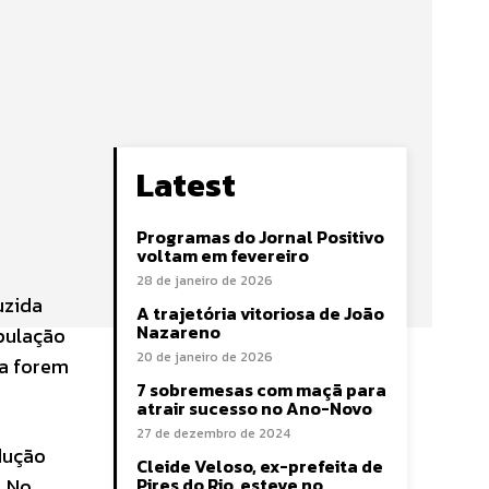
Latest
Programas do Jornal Positivo
voltam em fevereiro
28 de janeiro de 2026
uzida
A trajetória vitoriosa de João
Nazareno
opulação
20 de janeiro de 2026
na forem
7 sobremesas com maçã para
atrair sucesso no Ano-Novo
27 de dezembro de 2024
odução
Cleide Veloso, ex-prefeita de
. No
Pires do Rio, esteve no