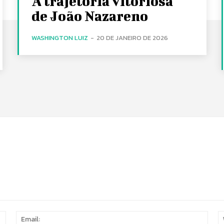
A trajetória vitoriosa
de João Nazareno
WASHINGTON LUIZ
-
20 DE JANEIRO DE 2026
Name:
Email