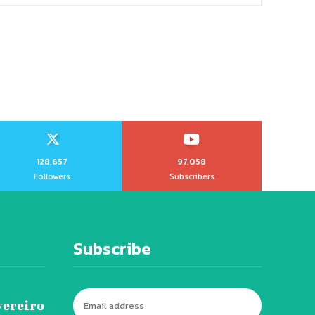
128,657
97,058
Followers
Subscribers
Subscribe
vereiro