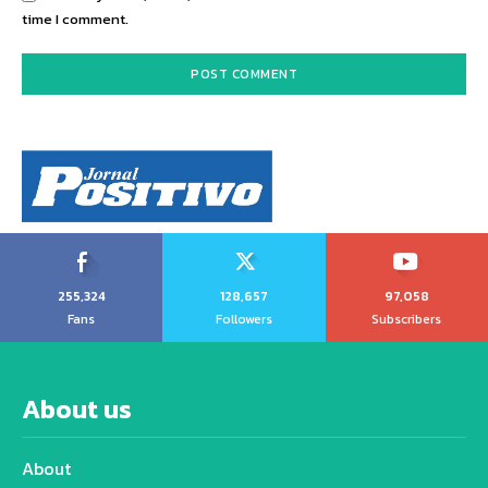
time I comment.
255,324
128,657
97,058
Fans
Followers
Subscribers
About us
About