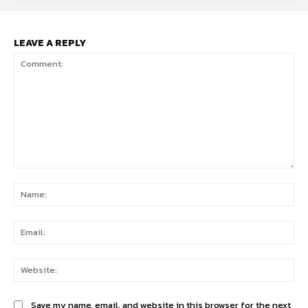
LEAVE A REPLY
Comment:
Na
Ema
Web
Save my name, email, and website in this browser for the next