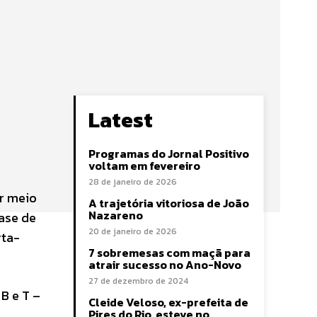
Latest
Programas do Jornal Positivo
voltam em fevereiro
28 de janeiro de 2026
or meio
A trajetória vitoriosa de João
Nazareno
ase de
20 de janeiro de 2026
rta-
7 sobremesas com maçã para
atrair sucesso no Ano-Novo
27 de dezembro de 2024
B e T –
Cleide Veloso, ex-prefeita de
Pires do Rio, esteve no