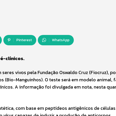
Pinterest
WhatsApp
é-clínicos.
m seres vivos pela Fundação Oswaldo Cruz (Fiocruz), p
os (Bio-Manguinhos). O teste será em modelo animal, f
nicos. A informação foi divulgada em nota, nesta qua
tética, com base em peptídeos antigênicos de células 
o vírus capazes de induzir a produção de anticorpos