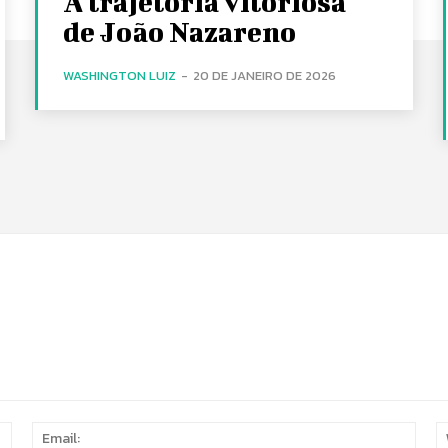
A trajetória vitoriosa
de João Nazareno
WASHINGTON LUIZ
-
20 DE JANEIRO DE 2026
Name:
Email