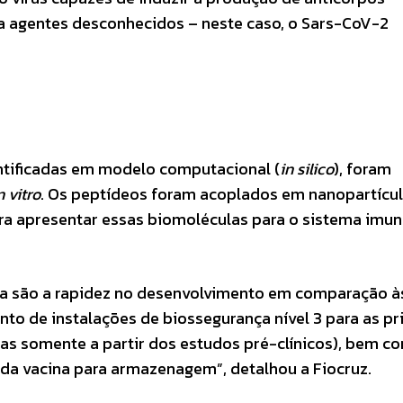
a agentes desconhecidos – neste caso, o Sars-CoV-2
entificadas em modelo computacional (
in silico
), foram
n vitro
. Os peptídeos foram acoplados em nanopartícul
ra apresentar essas biomoléculas para o sistema imu
ca são a rapidez no desenvolvimento em comparação à
to de instalações de biossegurança nível 3 para as pr
as somente a partir dos estudos pré-clínicos), bem c
 da vacina para armazenagem”, detalhou a Fiocruz.