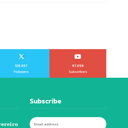
128,657
97,058
Followers
Subscribers
Subscribe
vereiro