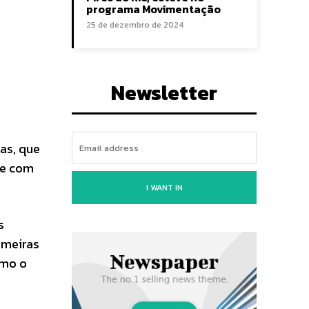
programa Movimentação
25 de dezembro de 2024
Newsletter
as, que
ne com
I WANT IN
s
imeiras
omo o