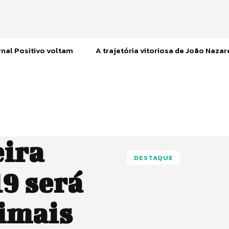
nal Positivo voltam
A trajetória vitoriosa de João Naza
eira
DESTAQUE
19 será
imais