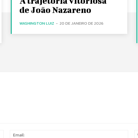
A trajetória vitoriosa
de João Nazareno
WASHINGTON LUIZ
-
20 DE JANEIRO DE 2026
Name:
Email