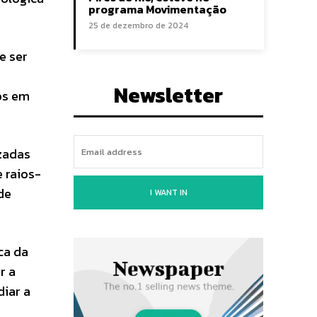
programa Movimentação
25 de dezembro de 2024
e ser
Newsletter
os em
izadas
e raios-
de
I WANT IN
ca da
r a
iar a