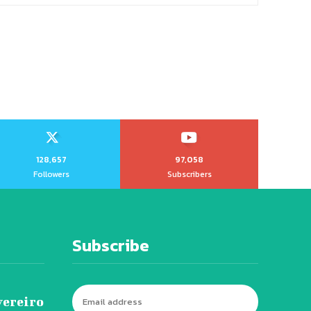
128,657
97,058
Followers
Subscribers
Subscribe
vereiro