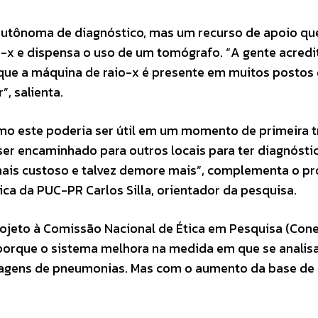
autônoma de diagnóstico, mas um recurso de apoio q
o-x e dispensa o uso de um tomógrafo. “A gente acredi
que a máquina de raio-x é presente em muitos postos
r”, salienta.
mo este poderia ser útil em um momento de primeira t
 ser encaminhado para outros locais para ter diagnósti
mais custoso e talvez demore mais”, complementa o pr
a da PUC-PR Carlos Silla, orientador da pesquisa.
ojeto à Comissão Nacional de Ética em Pesquisa (Con
so porque o sistema melhora na medida em que se anali
imagens de pneumonias. Mas com o aumento da base de