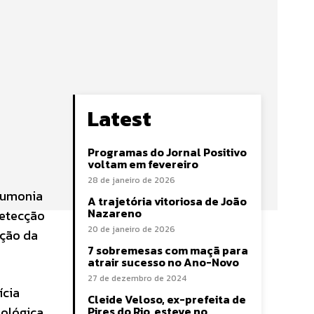
Latest
Programas do Jornal Positivo
voltam em fevereiro
28 de janeiro de 2026
eumonia
A trajetória vitoriosa de João
Nazareno
detecção
20 de janeiro de 2026
cção da
7 sobremesas com maçã para
atrair sucesso no Ano-Novo
27 de dezembro de 2024
ícia
Cleide Veloso, ex-prefeita de
nológica
Pires do Rio, esteve no