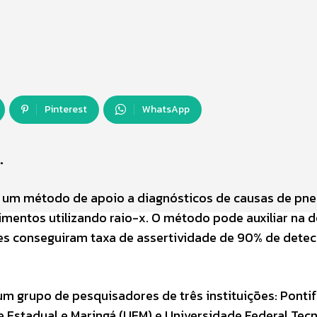
Pinterest
WhatsApp
.
m um método de apoio a diagnósticos de causas de pn
imentos utilizando raio-x. O método pode auxiliar na 
es conseguiram taxa de assertividade de 90% de dete
m grupo de pesquisadores de três instituições: Pontif
e Estadual e Maringá (UEM) e Universidade Federal Tec