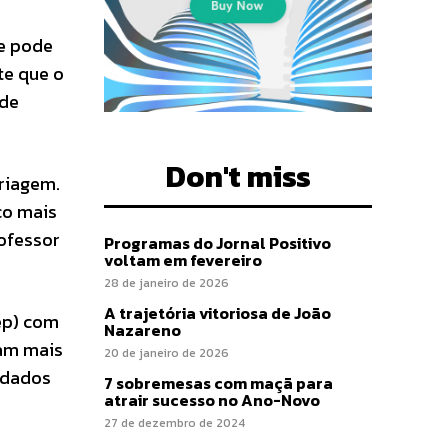
ue pode
te que o
 de
Don't miss
riagem.
co mais
ofessor
Programas do Jornal Positivo
voltam em fevereiro
28 de janeiro de 2026
A trajetória vitoriosa de João
ep) com
Nazareno
sam mais
20 de janeiro de 2026
 dados
7 sobremesas com maçã para
atrair sucesso no Ano-Novo
27 de dezembro de 2024