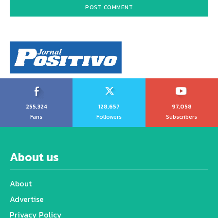
255,324
128,657
97,058
Fans
Followers
Subscribers
About us
About
Advertise
Privacy Policy