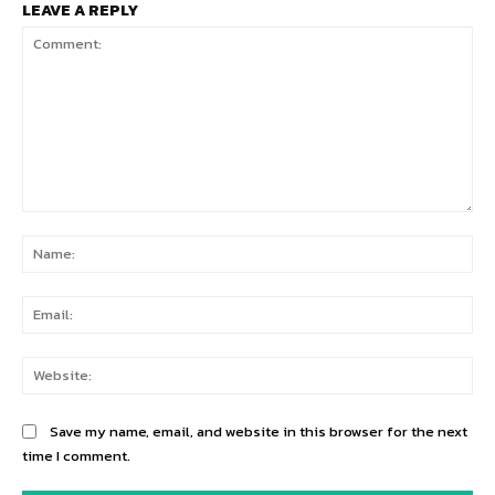
LEAVE A REPLY
Comment:
Na
Ema
Web
Save my name, email, and website in this browser for the next
time I comment.