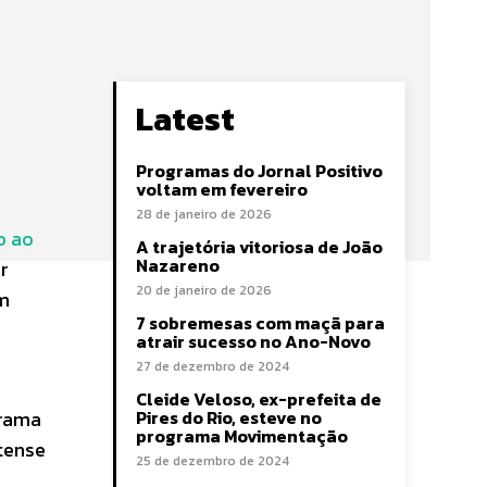
Latest
Programas do Jornal Positivo
voltam em fevereiro
28 de janeiro de 2026
o ao
A trajetória vitoriosa de João
Nazareno
r
20 de janeiro de 2026
em
7 sobremesas com maçã para
a
atrair sucesso no Ano-Novo
27 de dezembro de 2024
Cleide Veloso, ex-prefeita de
grama
Pires do Rio, esteve no
programa Movimentação
tense
25 de dezembro de 2024