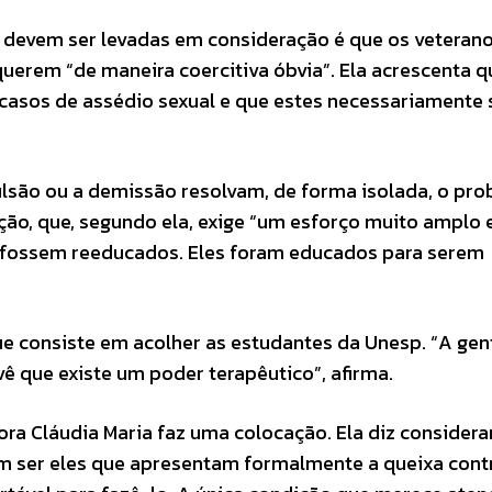
e devem ser levadas em consideração é que os veteran
erem “de maneira coercitiva óbvia”. Ela acrescenta qu
casos de assédio sexual e que estes necessariamente 
pulsão ou a demissão resolvam, de forma isolada, o pr
ão, que, segundo ela, exige “um esforço muito amplo 
] fossem reeducados. Eles foram educados para serem
ue consiste em acolher as estudantes da Unesp. “A gen
vê que existe um poder terapêutico”, afirma.
ra Cláudia Maria faz uma colocação. Ela diz considera
m ser eles que apresentam formalmente a queixa cont