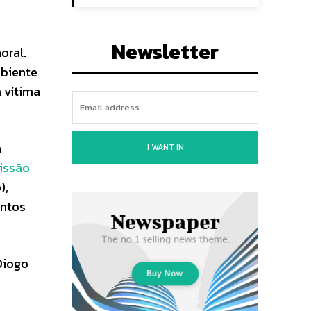
Newsletter
oral.
mbiente
 vítima
a
I WANT IN
issão
),
entos
Diogo