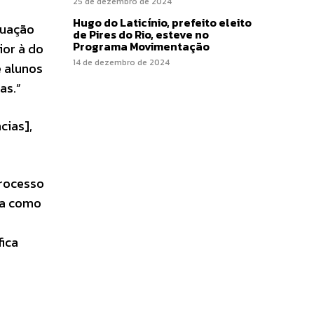
25 de dezembro de 2024
Hugo do Laticínio, prefeito eleito
tuação
de Pires do Rio, esteve no
Programa Movimentação
ior à do
14 de dezembro de 2024
e alunos
as.”
cias],
processo
ima como
fica