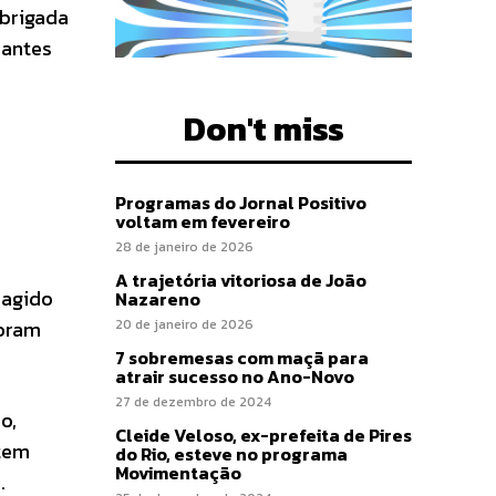
obrigada
dantes
Don't miss
Programas do Jornal Positivo
voltam em fevereiro
28 de janeiro de 2026
A trajetória vitoriosa de João
 agido
Nazareno
20 de janeiro de 2026
foram
7 sobremesas com maçã para
atrair sucesso no Ano-Novo
27 de dezembro de 2024
o,
Cleide Veloso, ex-prefeita de Pires
stem
do Rio, esteve no programa
Movimentação
.