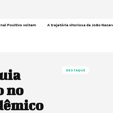
nal Positivo voltam
A trajetória vitoriosa de João Naza
uia
DESTAQUE
o no
dêmico