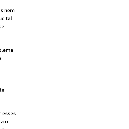
os nem
e tal
se
oblema
e
te
r esses
ra o