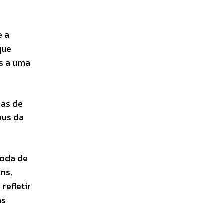
e a
que
es a uma
nas de
pus da
roda de
ns,
refletir
as