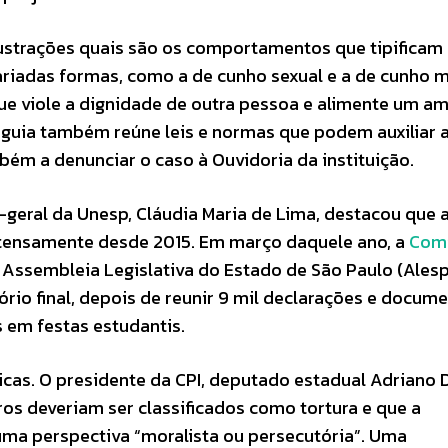
ilustrações quais são os comportamentos que tipificam
riadas formas, como a de cunho sexual e a de cunho m
e viole a dignidade de outra pessoa e alimente um a
 guia também reúne leis e normas que podem auxiliar a
ém a denunciar o caso à Ouvidoria da instituição.
a-geral da Unesp, Cláudia Maria de Lima, destacou que 
intensamente desde 2015. Em março daquele ano, a
Com
a Assembleia Legislativa do Estado de São Paulo (Alesp
ório final, depois de reunir 9 mil declarações e docum
 em festas estudantis.
icas. O presidente da CPI, deputado estadual Adriano 
ros deveriam ser classificados como tortura e que a
 uma perspectiva “moralista ou persecutória”. Uma