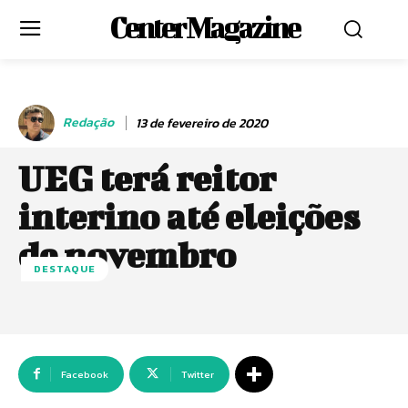
Center Magazine
Redação
13 de fevereiro de 2020
UEG terá reitor
interino até eleições
de novembro
DESTAQUE
Facebook
Twitter