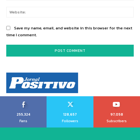
Web
Save my name, email, and website in this browser for the next
time I comment.
255,324
128,657
97,058
Fans
Followers
Subscribers